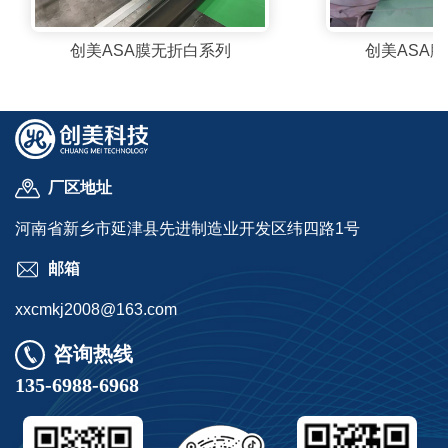
创美ASA膜无折白系列
创美ASA
创美ASA膜无折白系列
创美ASA
查看详情
查看
厂区地址
河南省新乡市延津县先进制造业开发区纬四路1号
邮箱
xxcmkj2008@163.com
咨询热线
135-6988-6968