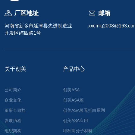
厂区地址
邮箱
河南省新乡市延津县先进制造业
xxcmkj2008@163.co
开发区纬四路1号
关于创美
产品中心
公司简介
创美ASA
企业文化
创美ASA膜
董事长致辞
创美ASA膜无折白系列
发展历程
创美ASA应用
组织架构
特种高分子材料