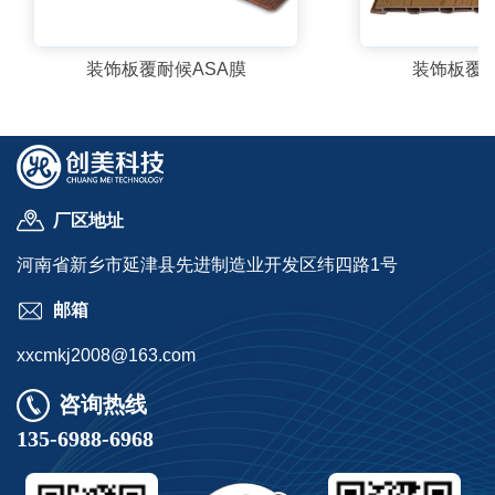
装饰板覆耐候ASA膜
装饰板覆A
装饰板覆耐候ASA膜
装饰板覆A
查看详情
查看
厂区地址
河南省新乡市延津县先进制造业开发区纬四路1号
邮箱
xxcmkj2008@163.com
咨询热线
135-6988-6968